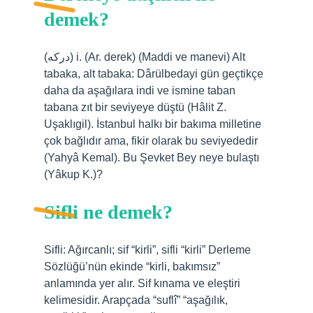
demek?
(ﺩﺭﻛﻪ) i. (Ar. derek) (Maddi ve manevi) Alt
tabaka, alt tabaka: Dârülbedayi gün geçtikçe
daha da aşağılara indi ve ismine taban
tabana zıt bir seviyeye düştü (Hâlit Z.
Uşaklıgil). İstanbul halkı bir bakıma milletine
çok bağlıdır ama, fikir olarak bu seviyededir
(Yahyâ Kemal). Bu Şevket Bey neye bulaştı
(Yâkup K.)?
Sifli ne demek?
Sifli: Ağırcanlı; sif “kirli”, sifli “kirli” Derleme
Sözlüğü’nün ekinde “kirli, bakımsız”
anlamında yer alır. Sif kınama ve eleştiri
kelimesidir. Arapçada “suflî” “aşağılık,