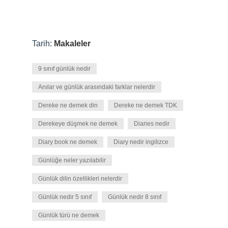
Tarih:
Makaleler
9 sınıf günlük nedir
Anılar ve günlük arasındaki farklar nelerdir
Dereke ne demek din
Dereke ne demek TDK
Derekeye düşmek ne demek
Diaries nedir
Diary book ne demek
Diary nedir ingilizce
Günlüğe neler yazılabilir
Günlük dilin özellikleri nelerdir
Günlük nedir 5 sınıf
Günlük nedir 8 sınıf
Günlük türü ne demek