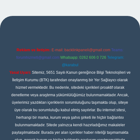
ulipbet
Reklam ve İletişim:
E-mail:
backlinkpaneli@gmail.com
Teams:
forumhizmeti@gmail.com
Whatsapp: 0262 606 0 726
Telegram:
@karabul
Yasal Uyarı:
Sitemiz, 5651 Sayılı Kanun gereğince Bilgi Teknolojileri ve
İletişim Kurumu (BTK) tarafından onaylanmış bir Yer Sağlayıcı olarak
hizmet vermektedir. Bu nedenle, sitedeki içerikleri proaktif olarak
denetleme veya araştırma yükümlülüğümüz bulunmamaktadır. Ancak,
üyelerimiz yazdıkları içeriklerin sorumluluğunu taşımakta olup, siteye
üye olarak bu sorumluluğu kabul etmiş sayılırlar. Bu internet sitesi,
herhangi bir marka, kurum veya şahıs şirketi ile hiçbir bağlantısı
bulunmamaktadır. Sitede yalnızca kendi hazırladığımız makaleler
paylaşılmaktadır. Burada yer alan içerikler haber niteliği taşımamakta