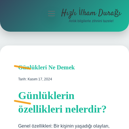
Hızlı İlham Durağı
menüyü
aç
Anlık bilgilerle zihnini tazele!
Anasayfa
Gizlilik Politikası
Yasal Uyarı
Günlükleri Ne Demek
Hakkımızda
Tarih: Kasım 17, 2024
Günlüklerin
özellikleri nelerdir?
Genel özellikleri: Bir kişinin yaşadığı olayları,