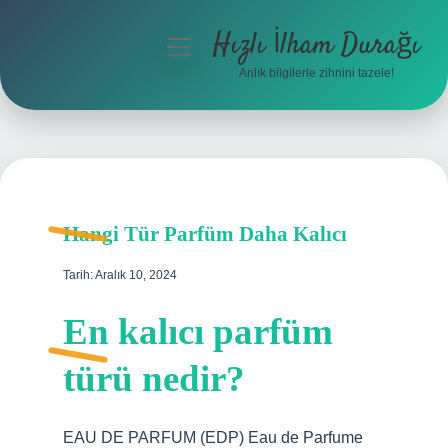
Hızlı İlham Durağı
menüyü
aç
Anlık bilgilerle zihnini tazele!
Anasayfa
Gizlilik Politikası
Yasal Uyarı
Hangi Tür Parfüm Daha Kalıcı
Hakkımızda
Tarih: Aralık 10, 2024
En kalıcı parfüm
türü nedir?
EAU DE PARFUM (EDP) Eau de Parfume