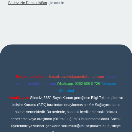
Bedevi Ne Demek Islâm
için
admin
ipbet
Reklam ve İletişim:
E-mail:
backlinkpaneli@gmail.com
Teams:
forumhizmeti@gmail.com
Whatsapp: 0262 606 0 726
Telegram:
@karabul
Yasal Uyarı:
Sitemiz, 5651 Sayılı Kanun gereğince Bilgi Teknolojileri ve
İletişim Kurumu (BTK) tarafından onaylanmış bir Yer Sağlayıcı olarak
hizmet vermektedir. Bu nedenle, sitedeki içerikleri proaktif olarak
denetleme veya araştırma yükümlülüğümüz bulunmamaktadır. Ancak,
üyelerimiz yazdıkları içeriklerin sorumluluğunu taşımakta olup, siteye