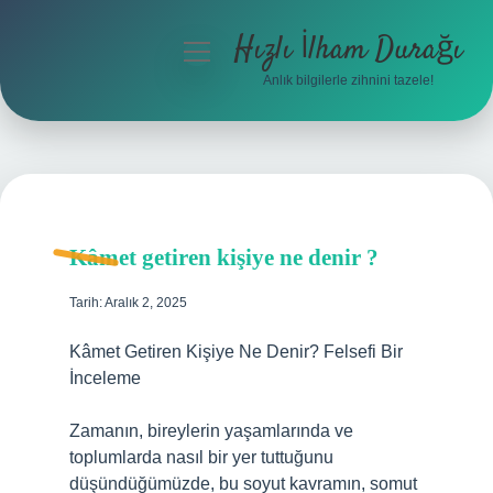
Hızlı İlham Durağı
menüyü
aç
Anlık bilgilerle zihnini tazele!
Anasayfa
Gizlilik Politikası
Yasal Uyarı
Kâmet getiren kişiye ne denir ?
Hakkımızda
Tarih: Aralık 2, 2025
Kâmet Getiren Kişiye Ne Denir? Felsefi Bir
İnceleme
Zamanın, bireylerin yaşamlarında ve
toplumlarda nasıl bir yer tuttuğunu
düşündüğümüzde, bu soyut kavramın, somut