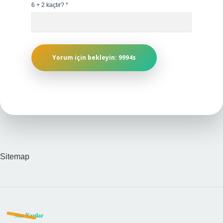
6 + 2 kaçtır?
*
Sitemap
Sidebar
Son Yazılar