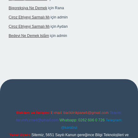
Bigoreksiya Ne Demek
için
Rana
Çiroz Etriyeyi Sarmalı Mı
için
admin
Çiroz Etriyeyi Sarmalı Mı
için
Aydan
Bedevi Ne Demek Islâm
için
admin
et
Reklam ve İletişim:
E-mail:
backlinkpaneli@gmail.com
Teams:
forumhizmeti@gmail.com
Whatsapp: 0262 606 0 726
Telegram:
@karabul
Yasal Uyarı:
Sitemiz, 5651 Sayılı Kanun gereğince Bilgi Teknolojileri ve