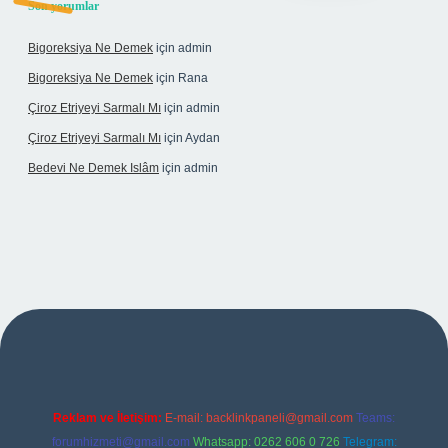
Son yorumlar
Bigoreksiya Ne Demek
için
admin
Bigoreksiya Ne Demek
için
Rana
Çiroz Etriyeyi Sarmalı Mı
için
admin
Çiroz Etriyeyi Sarmalı Mı
için
Aydan
Bedevi Ne Demek Islâm
için
admin
ulipbet
Reklam ve İletişim:
E-mail:
backlinkpaneli@gmail.com
Teams:
forumhizmeti@gmail.com
Whatsapp: 0262 606 0 726
Telegram: