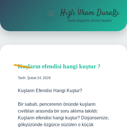
Hızlı İlham Durağı
menüyü
aç
Anlık bilgilerle zihnini tazele!
Anasayfa
Gizlilik Politikası
Yasal Uyarı
Kuşların efendisi hangi kuştur ?
Hakkımızda
Tarih: Şubat 24, 2026
Kuşların Efendisi Hangi Kuştur?
Bir sabah, pencerenin önünde kuşların
cıvıltıları arasında bir soru aklıma takıldı:
Kuşların efendisi hangi kuştur? Düşünsenize,
gökyüzünde özgürce süzülen o küçük