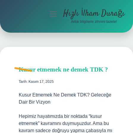
Hızlı İlham Durağı
menüyü
aç
Anlık bilgilerle zihnini tazele!
Anasayfa
Gizlilik Politikası
Yasal Uyarı
Kusur etmemek ne demek TDK ?
Hakkımızda
Tarih: Kasım 17, 2025
Kusur Etmemek Ne Demek TDK? Geleceğe
Dair Bir Vizyon
Hepimiz hayatımızda bir noktada “kusur
etmemek” kavramını duymuşuzdur. Ama bu
kavram sadece doğruyu yapma çabasıyla mı