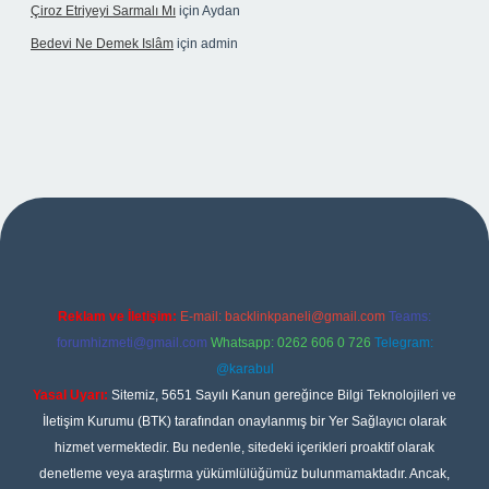
Çiroz Etriyeyi Sarmalı Mı
için
Aydan
Bedevi Ne Demek Islâm
için
admin
t
Reklam ve İletişim:
E-mail:
backlinkpaneli@gmail.com
Teams:
forumhizmeti@gmail.com
Whatsapp: 0262 606 0 726
Telegram:
@karabul
Yasal Uyarı:
Sitemiz, 5651 Sayılı Kanun gereğince Bilgi Teknolojileri ve
İletişim Kurumu (BTK) tarafından onaylanmış bir Yer Sağlayıcı olarak
hizmet vermektedir. Bu nedenle, sitedeki içerikleri proaktif olarak
denetleme veya araştırma yükümlülüğümüz bulunmamaktadır. Ancak,