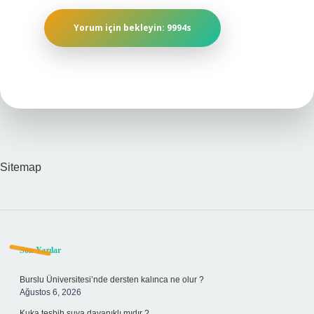
Sitemap
Sidebar
Son Yazılar
Burslu Üniversitesi’nde dersten kalınca ne olur ?
Ağustos 6, 2026
Kuka tesbih suya dayanıklı mıdır ?