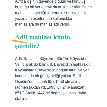
Ayrıca kişinin güvende olduğu ve kurtuluş
bulduğu bir yer olarak da düşünülebilir. Şairin
mahlasının geçtiği şiirlerdeki son kıta hariç,
yazarların eserlerinde kullandıkları
mahlaslara da mahlas adı verilir.
Adli mahlası kimin
şairidir?
Adlî, Sultan II. Bâyezîd-i Sânî ve Bâyezîd-i
Velî olarak da bilinir. II. Bayezid’in mahlasıdır.
Kaynaklarda Bayezid’in doğum tarihi ve yeri
konusunda bir görüş birliği yoktur. Sicill-i
Osmânî’de bu tarih 857/1453 olmasına
rağmen (Aktan vd. 1995: 8), 24 Ramazan
851/3 Aralık 1447’de doğmuş olması daha
olasıdır.