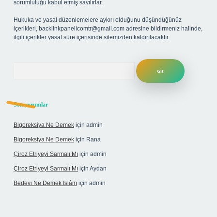
sorumluluğu kabul etmiş sayılırlar.
Hukuka ve yasal düzenlemelere aykırı olduğunu düşündüğünüz
içerikleri,
backlinkpanelicomtr@gmail.com
adresine bildirmeniz halinde,
ilgili içerikler yasal süre içerisinde sitemizden kaldırılacaktır.
Arama
Son yorumlar
Bigoreksiya Ne Demek
için
admin
Bigoreksiya Ne Demek
için
Rana
Çiroz Etriyeyi Sarmalı Mı
için
admin
Çiroz Etriyeyi Sarmalı Mı
için
Aydan
Bedevi Ne Demek Islâm
için
admin