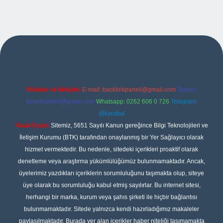
ipbet
Reklam ve İletişim:
E-mail:
backlinkpaneli@gmail.com
Teams:
forumhizmeti@gmail.com
Whatsapp: 0262 606 0 726
Telegram:
@karabul
Yasal Uyarı:
Sitemiz, 5651 Sayılı Kanun gereğince Bilgi Teknolojileri ve
İletişim Kurumu (BTK) tarafından onaylanmış bir Yer Sağlayıcı olarak
hizmet vermektedir. Bu nedenle, sitedeki içerikleri proaktif olarak
denetleme veya araştırma yükümlülüğümüz bulunmamaktadır. Ancak,
üyelerimiz yazdıkları içeriklerin sorumluluğunu taşımakta olup, siteye
üye olarak bu sorumluluğu kabul etmiş sayılırlar. Bu internet sitesi,
herhangi bir marka, kurum veya şahıs şirketi ile hiçbir bağlantısı
bulunmamaktadır. Sitede yalnızca kendi hazırladığımız makaleler
paylaşılmaktadır. Burada yer alan içerikler haber niteliği taşımamakta