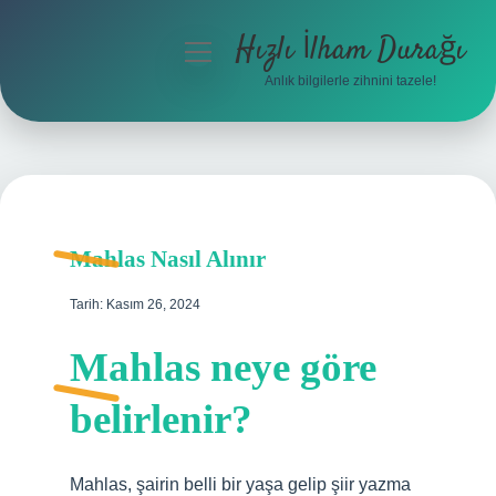
Hızlı İlham Durağı
menüyü
aç
Anlık bilgilerle zihnini tazele!
Anasayfa
Gizlilik Politikası
Yasal Uyarı
Mahlas Nasıl Alınır
Hakkımızda
Tarih: Kasım 26, 2024
Mahlas neye göre
belirlenir?
Mahlas, şairin belli bir yaşa gelip şiir yazma