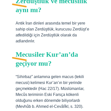
Zerdüştlük ve mecûsîlik
aynı mı?
Antik İran dinleri arasında temel bir yere
sahip olan Zerdüştlük, kurucusu Zerdüşt’e
atfedildiği için Zerdüştlük olarak da
adlandırılır.
Mecusiler Kur’an’da
geçiyor mu?
“Sihirbaz” anlamına gelen macus (tekili
mecusi) kelimesi Kur’an’ın bir yerinde
geçmektedir (Hac 22/17). Müslümanlar,
Mecûs teriminin Eski Farsça kökenli
olduğunu erken dönemde biliyorlardı
(Mevhûb b. Ahmed el-Cevâlîkī, s. 320).