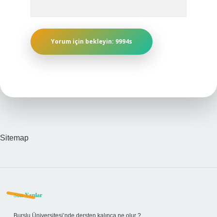
Sitemap
Sidebar
Son Yazılar
Burslu Üniversitesi’nde dersten kalınca ne olur ?