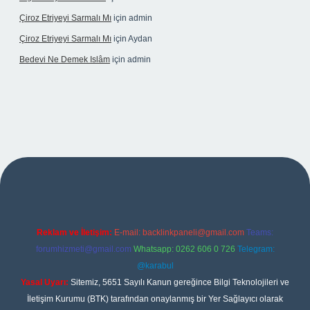
Çiroz Etriyeyi Sarmalı Mı
için
admin
Çiroz Etriyeyi Sarmalı Mı
için
Aydan
Bedevi Ne Demek Islâm
için
admin
t
Reklam ve İletişim:
E-mail:
backlinkpaneli@gmail.com
Teams:
forumhizmeti@gmail.com
Whatsapp: 0262 606 0 726
Telegram:
@karabul
Yasal Uyarı:
Sitemiz, 5651 Sayılı Kanun gereğince Bilgi Teknolojileri ve
İletişim Kurumu (BTK) tarafından onaylanmış bir Yer Sağlayıcı olarak