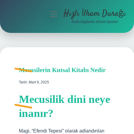
Hızlı İlham Durağı
menüyü
aç
Anlık bilgilerle zihnini tazele!
Anasayfa
Gizlilik Politikası
Yasal Uyarı
Mecusilerin Kutsal Kitabı Nedir
Hakkımızda
Tarih: Mart 9, 2025
Mecusilik dini neye
inanır?
Magi, “Efendi Tepesi” olarak adlandırılan