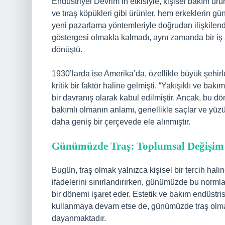
Endüstriyel Devrim’in etkisiyle, kişisel bakım ürünl
ve tıraş köpükleri gibi ürünler, hem erkeklerin gün
yeni pazarlama yöntemleriyle doğrudan ilişkilendi
göstergesi olmakla kalmadı, aynı zamanda bir iş
dönüştü.
1930’larda ise Amerika’da, özellikle büyük şehir
kritik bir faktör haline gelmişti. “Yakışıklı ve bak
bir davranış olarak kabul edilmiştir. Ancak, bu dö
bakımlı olmanın anlamı, genellikle saçlar ve yüzü
daha geniş bir çerçevede ele alınmıştır.
Günümüzde Traş: Toplumsal Değişim 
Bugün, traş olmak yalnızca kişisel bir tercih hali
ifadelerini sınırlandırırken, günümüzde bu norml
bir dönemi işaret eder. Estetik ve bakım endüstri
kullanmaya devam etse de, günümüzde traş olmak 
dayanmaktadır.