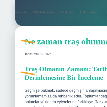
Anasayfa
Gizlilik Politikası
Yasal Uyarı
Hakkımızda
Ne zaman traş olunma
Tarih: Ocak 10, 2026
Traş Olmanın Zamanı: Tarihs
Derinlemesine Bir İnceleme
Geçmişe bakmak, sadece geçmişin anlaşılmasın
yorumlamamıza da rehberlik eder. Toplumlar deği
anlamlar yüklenen eylemler de farklılaşır. “Ne za