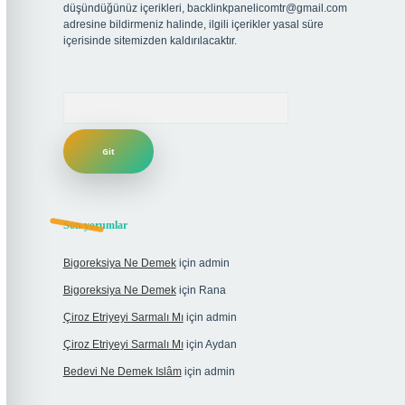
düşündüğünüz içerikleri,
backlinkpanelicomtr@gmail.com
adresine bildirmeniz halinde, ilgili içerikler yasal süre
içerisinde sitemizden kaldırılacaktır.
Arama
Son yorumlar
Bigoreksiya Ne Demek
için
admin
Bigoreksiya Ne Demek
için
Rana
Çiroz Etriyeyi Sarmalı Mı
için
admin
Çiroz Etriyeyi Sarmalı Mı
için
Aydan
Bedevi Ne Demek Islâm
için
admin