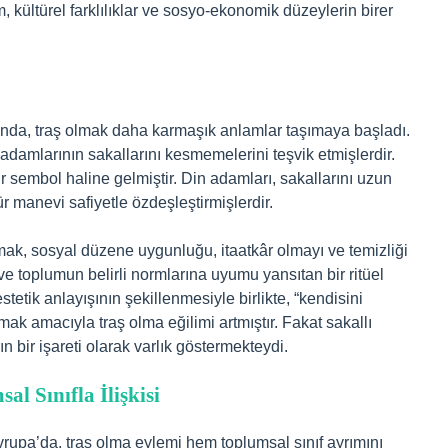
, kültürel farklılıklar ve sosyo-ekonomik düzeylerin birer
ltında, traş olmak daha karmaşık anlamlar taşımaya başladı.
adamlarının sakallarını kesmemelerini teşvik etmişlerdir.
bir sembol haline gelmiştir. Din adamları, sakallarını uzun
ür manevi safiyetle özdeşleştirmişlerdir.
ak, sosyal düzene uygunluğu, itaatkâr olmayı ve temizliği
e toplumun belirli normlarına uyumu yansıtan bir ritüel
estetik anlayışının şekillenmesiyle birlikte, “kendisini
 amacıyla traş olma eğilimi artmıştır. Fakat sakallı
n bir işareti olarak varlık göstermekteydi.
 Sınıfla İlişkisi
rupa’da, traş olma eylemi hem toplumsal sınıf ayrımını