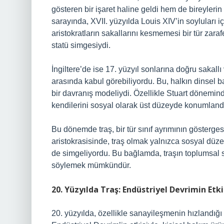
gösteren bir işaret haline geldi hem de bireylerin
sarayında, XVII. yüzyılda Louis XIV’in soyluları 
aristokratların sakallarını kesmemesi bir tür zara
statü simgesiydi.
İngiltere’de ise 17. yüzyıl sonlarına doğru sakallı
arasında kabul görebiliyordu. Bu, halkın dinsel ba
bir davranış modeliydi. Özellikle Stuart döneminde,
kendilerini sosyal olarak üst düzeyde konumland
Bu dönemde traş, bir tür sınıf ayrımının gösterge
aristokrasisinde, traş olmak yalnızca sosyal düze
de simgeliyordu. Bu bağlamda, traşın toplumsal sın
söylemek mümkündür.
20. Yüzyılda Traş: Endüstriyel Devrimin Etki
20. yüzyılda, özellikle sanayileşmenin hızlandığ