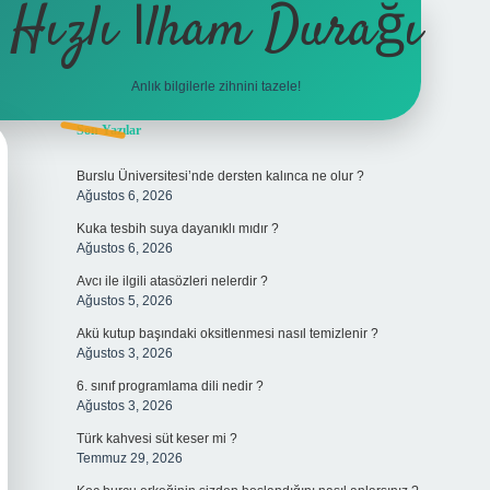
Hızlı İlham Durağı
Anlık bilgilerle zihnini tazele!
Sidebar
Son Yazılar
tulipbet
Burslu Üniversitesi’nde dersten kalınca ne olur ?
Ağustos 6, 2026
Kuka tesbih suya dayanıklı mıdır ?
Ağustos 6, 2026
Avcı ile ilgili atasözleri nelerdir ?
Ağustos 5, 2026
Akü kutup başındaki oksitlenmesi nasıl temizlenir ?
Ağustos 3, 2026
6. sınıf programlama dili nedir ?
Ağustos 3, 2026
Türk kahvesi süt keser mi ?
Temmuz 29, 2026