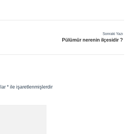
Sonraki Yazı
Pülümür nerenin ilçesidir ?
nlar
*
ile işaretlenmişlerdir