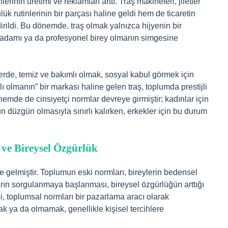
erinin üretimi ve reklamları arttı. Traş makineleri, jiletler
lük rutinlerinin bir parçası haline geldi hem de ticaretin
rildi. Bu dönemde, traş olmak yalnızca hijyenin bir
 adamı ya da profesyonel birey olmanın simgesine
lerde, temiz ve bakımlı olmak, sosyal kabul görmek için
ımlı olmanın” bir markası haline gelen traş, toplumda prestijli
nemde de cinsiyetçi normlar devreye girmiştir; kadınlar için
n düzgün olmasıyla sınırlı kalırken, erkekler için bu durum
ve Bireysel Özgürlük
ne gelmiştir. Toplumun eski normları, bireylerin bedensel
arın sorgulanmaya başlanması, bireysel özgürlüğün arttığı
si, toplumsal normları bir pazarlama aracı olarak
ya da olmamak, genellikle kişisel tercihlere