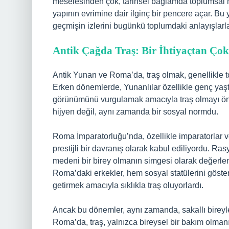
meselesinden çok, tarihsel bağlamda toplumsal nor
yapının evrimine dair ilginç bir pencere açar. Bu 
geçmişin izlerini bugünkü toplumdaki anlayışlarla
Antik Çağda Traş: Bir İhtiyaçtan Ço
Antik Yunan ve Roma’da, traş olmak, genellikle to
Erken dönemlerde, Yunanlılar özellikle genç yaşt
görünümünü vurgulamak amacıyla traş olmayı öneml
hijyen değil, aynı zamanda bir sosyal normdu.
Roma İmparatorluğu’nda, özellikle imparatorlar ve
prestijli bir davranış olarak kabul ediliyordu. Ra
medeni bir birey olmanın simgesi olarak değerlen
Roma’daki erkekler, hem sosyal statülerini göst
getirmek amacıyla sıklıkla traş oluyorlardı.
Ancak bu dönemler, aynı zamanda, sakallı bireyler
Roma’da, traş, yalnızca bireysel bir bakım olman