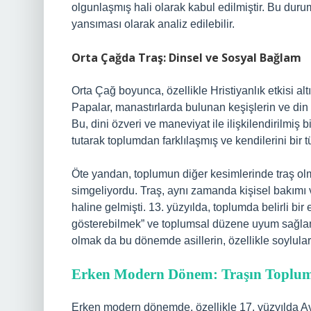
olgunlaşmış hali olarak kabul edilmiştir. Bu durum
yansıması olarak analiz edilebilir.
Orta Çağda Traş: Dinsel ve Sosyal Bağlam
Orta Çağ boyunca, özellikle Hristiyanlık etkisi a
Papalar, manastırlarda bulunan keşişlerin ve din 
Bu, dini özveri ve maneviyat ile ilişkilendirilmiş 
tutarak toplumdan farklılaşmış ve kendilerini bir t
Öte yandan, toplumun diğer kesimlerinde traş olm
simgeliyordu. Traş, aynı zamanda kişisel bakımı v
haline gelmişti. 13. yüzyılda, toplumda belirli bir 
gösterebilmek” ve toplumsal düzene uyum sağlamak
olmak da bu dönemde asillerin, özellikle soyluları
Erken Modern Dönem: Traşın Toplumsal
Erken modern dönemde, özellikle 17. yüzyılda Av