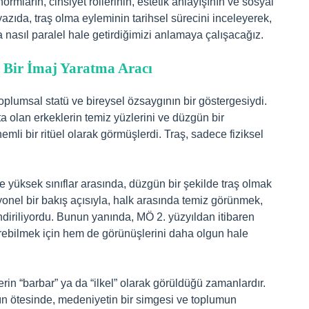
mların, cinsiyet rollerinin, estetik anlayışının ve sosyal
yazıda, traş olma eyleminin tarihsel sürecini inceleyerek,
 nasıl paralel hale getirdiğimizi anlamaya çalışacağız.
k Bir İmaj Yaratma Aracı
plumsal statü ve bireysel özsaygının bir göstergesiydi.
a olan erkeklerin temiz yüzlerini ve düzgün bir
i bir ritüel olarak görmüşlerdi. Traş, sadece fiziksel
 yüksek sınıflar arasında, düzgün bir şekilde traş olmak
syonel bir bakış açısıyla, halk arasında temiz görünmek,
diriliyordu. Bunun yanında, MÖ 2. yüzyıldan itibaren
erebilmek için hem de görünüşlerini daha olgun hale
in “barbar” ya da “ilkel” olarak görüldüğü zamanlardır.
ın ötesinde, medeniyetin bir simgesi ve toplumun