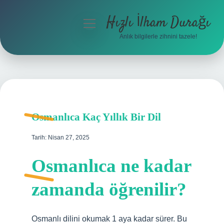
Hızlı İlham Durağı
menüyü
aç
Anlık bilgilerle zihnini tazele!
Anasayfa
Gizlilik Politikası
Yasal Uyarı
Osmanlıca Kaç Yıllık Bir Dil
Hakkımızda
Tarih: Nisan 27, 2025
Osmanlıca ne kadar
zamanda öğrenilir?
Osmanlı dilini okumak 1 aya kadar sürer. Bu