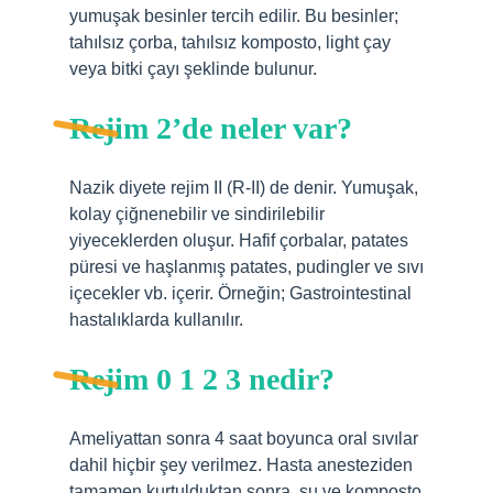
yumuşak besinler tercih edilir. Bu besinler;
tahılsız çorba, tahılsız komposto, light çay
veya bitki çayı şeklinde bulunur.
Rejim 2’de neler var?
Nazik diyete rejim II (R-II) de denir. Yumuşak,
kolay çiğnenebilir ve sindirilebilir
yiyeceklerden oluşur. Hafif çorbalar, patates
püresi ve haşlanmış patates, pudingler ve sıvı
içecekler vb. içerir. Örneğin; Gastrointestinal
hastalıklarda kullanılır.
Rejim 0 1 2 3 nedir?
Ameliyattan sonra 4 saat boyunca oral sıvılar
dahil hiçbir şey verilmez. Hasta anesteziden
tamamen kurtulduktan sonra, su ve komposto