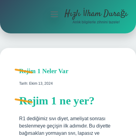
Hızlı İlham Durağı
menüyü
aç
Anlık bilgilerle zihnini tazele!
Anasayfa
Gizlilik Politikası
Yasal Uyarı
Rejim 1 Neler Var
Hakkımızda
Tarih: Ekim 13, 2024
Rejim 1 ne yer?
R1 dediğimiz sıvı diyet, ameliyat sonrası
beslenmeye geçişin ilk adımıdır. Bu diyette
bağırsakları yormayan sıvı, lapasız ve