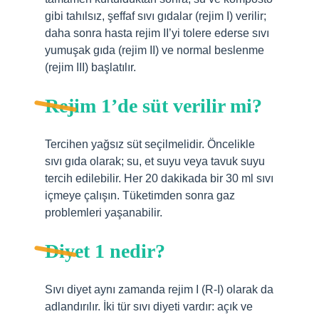
gibi tahılsız, şeffaf sıvı gıdalar (rejim I) verilir;
daha sonra hasta rejim II’yi tolere ederse sıvı
yumuşak gıda (rejim II) ve normal beslenme
(rejim III) başlatılır.
Rejim 1’de süt verilir mi?
Tercihen yağsız süt seçilmelidir. Öncelikle
sıvı gıda olarak; su, et suyu veya tavuk suyu
tercih edilebilir. Her 20 dakikada bir 30 ml sıvı
içmeye çalışın. Tüketimden sonra gaz
problemleri yaşanabilir.
Diyet 1 nedir?
Sıvı diyet aynı zamanda rejim I (R-I) olarak da
adlandırılır. İki tür sıvı diyeti vardır: açık ve