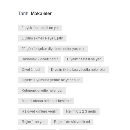
Tarih:
Makaleler
1 aylık tüp mideli ne yer
1 Dilim ekmek Neye Eşittir
21 günlük şeker diyetinde neler yasaktır
Basamak 2 diyeti nedir
Diyaliz hastası ne yer
Diyet 1 nedir
Diyetin ilk haftası vücutta neler olur
Diyette 1 yumurta yerine ne yenebilir
Ketojenik diyette neler var
Midesi alınan biri nasıl beslenir
R1 diyet kimlere verilir
Rejim 0 1 2 3 nedir
Rejim 1 ne yer
Rejim 1de süt verilir mi