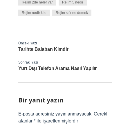
Rejim 2de neler var
Rejim 5 nedir
Rejim nedir kilo
Rejim sıfır ne demek
Önceki Yazı
Tarihte Balaban Kimdir
Sonraki Yazı
Yurt Dışı Telefon Arama Nasıl Yapılır
Bir yanıt yazın
E-posta adresiniz yayınlanmayacak.
Gerekli
alanlar
*
ile işaretlenmişlerdir