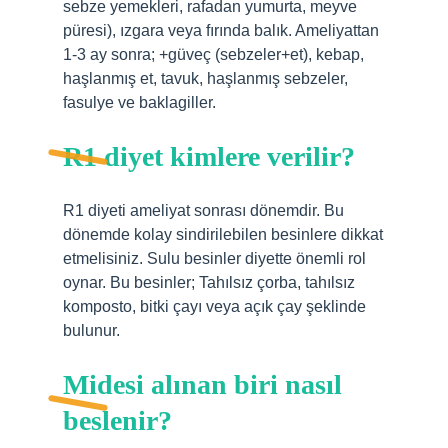
sebze yemekleri, rafadan yumurta, meyve
püresi), ızgara veya fırında balık. Ameliyattan
1-3 ay sonra; +güveç (sebzeler+et), kebap,
haşlanmış et, tavuk, haşlanmış sebzeler,
fasulye ve baklagiller.
R1 diyet kimlere verilir?
R1 diyeti ameliyat sonrası dönemdir. Bu
dönemde kolay sindirilebilen besinlere dikkat
etmelisiniz. Sulu besinler diyette önemli rol
oynar. Bu besinler; Tahılsız çorba, tahılsız
komposto, bitki çayı veya açık çay şeklinde
bulunur.
Midesi alınan biri nasıl
beslenir?