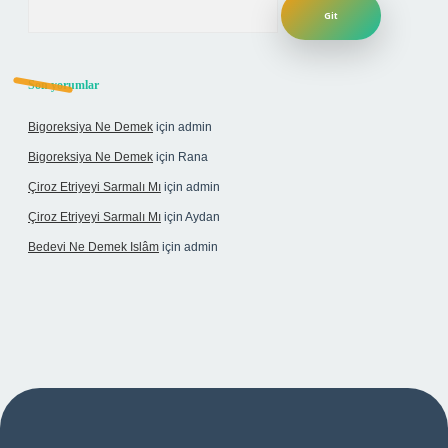
Son yorumlar
Bigoreksiya Ne Demek
için
admin
Bigoreksiya Ne Demek
için
Rana
Çiroz Etriyeyi Sarmalı Mı
için
admin
Çiroz Etriyeyi Sarmalı Mı
için
Aydan
Bedevi Ne Demek Islâm
için
admin
ipbet