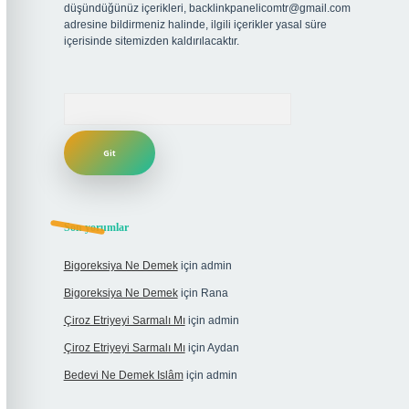
düşündüğünüz içerikleri,
backlinkpanelicomtr@gmail.com
adresine bildirmeniz halinde, ilgili içerikler yasal süre
içerisinde sitemizden kaldırılacaktır.
Arama
Son yorumlar
Bigoreksiya Ne Demek
için
admin
Bigoreksiya Ne Demek
için
Rana
Çiroz Etriyeyi Sarmalı Mı
için
admin
Çiroz Etriyeyi Sarmalı Mı
için
Aydan
Bedevi Ne Demek Islâm
için
admin