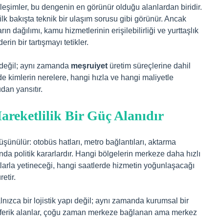
eşimler, bu dengenin en görünür olduğu alanlardan biridir.
lk bakışta teknik bir ulaşım sorusu gibi görünür. Ancak
ın dağılımı, kamu hizmetlerinin erişilebilirliği ve yurttaşlık
in bir tartışmayı tetikler.
m değil; aynı zamanda
meşruiyet
üretim süreçlerine dahil
e kimlerin nerelere, hangi hızla ve hangi maliyetle
dan yansıtır.
Hareketlilik Bir Güç Alanıdır
düşünülür: otobüs hatları, metro bağlantıları, aktarma
da politik kararlardır. Hangi bölgelerin merkeze daha hızlı
larla yetineceği, hangi saatlerde hizmetin yoğunlaşacağı
etir.
nızca bir lojistik yapı değil; aynı zamanda kurumsal bir
iferik alanlar, çoğu zaman merkeze bağlanan ama merkez