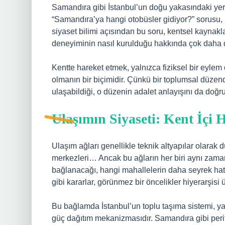
Samandıra gibi İstanbul’un doğu yakasındaki yerl
“Samandıra’ya hangi otobüsler gidiyor?” sorusu, i
siyaset bilimi açısından bu soru, kentsel kaynaklar
deneyiminin nasıl kurulduğu hakkında çok daha der
Kentte hareket etmek, yalnızca fiziksel bir eyle
olmanın bir biçimidir. Çünkü bir toplumsal düzend
ulaşabildiği, o düzenin adalet anlayışını da doğru
Ulaşımın Siyaseti: Kent İçi 
Ulaşım ağları genellikle teknik altyapılar olarak 
merkezleri… Ancak bu ağların her biri aynı zaman
bağlanacağı, hangi mahallelerin daha seyrek hat
gibi kararlar, görünmez bir öncelikler hiyerarşisi ür
Bu bağlamda İstanbul’un toplu taşıma sistemi, yal
güç dağıtım mekanizmasıdır. Samandıra gibi per