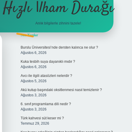
Hızlı İlham Durağı
Anlık bilgilerle zihnini tazele!
Sidebar
Son Yazılar
tulipbet
Burslu Üniversitesi’nde dersten kalınca ne olur ?
Ağustos 6, 2026
Kuka tesbih suya dayanıklı mıdır ?
Ağustos 6, 2026
Avcı ile ilgili atasözleri nelerdir ?
Ağustos 5, 2026
Akü kutup başındaki oksitlenmesi nasıl temizlenir ?
Ağustos 3, 2026
6. sınıf programlama dili nedir ?
Ağustos 3, 2026
Türk kahvesi süt keser mi ?
Temmuz 29, 2026