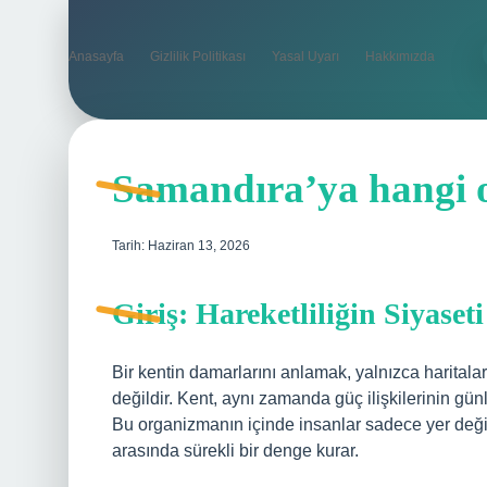
Anasayfa
Gizlilik Politikası
Yasal Uyarı
Hakkımızda
Samandıra’ya hangi o
Tarih: Haziran 13, 2026
Giriş: Hareketliliğin Siyaset
Bir kentin damarlarını anlamak, yalnızca harital
değildir. Kent, aynı zamanda güç ilişkilerinin g
Bu organizmanın içinde insanlar sadece yer değiş
arasında sürekli bir denge kurar.