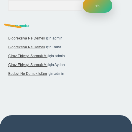
Arama
Son yorumlar
Bigoreksiya Ne Demek
için
admin
Bigoreksiya Ne Demek
için
Rana
Çiroz Etriyeyi Sarmalı Mı
için
admin
Çiroz Etriyeyi Sarmalı Mı
için
Aydan
Bedevi Ne Demek Islâm
için
admin
ulipbet