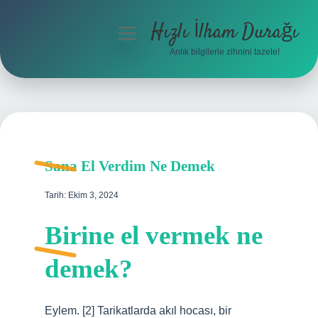
Hızlı İlham Durağı
menüyü
aç
Anlık bilgilerle zihnini tazele!
Anasayfa
Gizlilik Politikası
Yasal Uyarı
Sana El Verdim Ne Demek
Hakkımızda
Tarih: Ekim 3, 2024
Birine el vermek ne
demek?
Eylem. [2] Tarikatlarda akıl hocası, bir