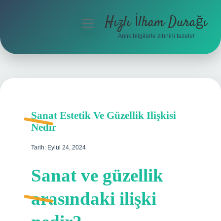
Hızlı İlham Durağı
menüyü
aç
Anlık bilgilerle zihnini tazele!
Anasayfa
Gizlilik Politikası
Yasal Uyarı
Sanat Estetik Ve Güzellik Ilişkisi
Hakkımızda
Nedir
Tarih: Eylül 24, 2024
Sanat ve güzellik
arasındaki ilişki