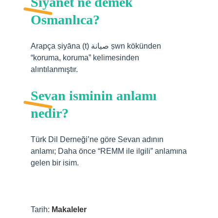
Sıyanet ne demek
Osmanlıca?
Arapça ṣiyāna (t) صيانة ṣwn kökünden
“koruma, koruma” kelimesinden
alıntılanmıştır.
Sevan isminin anlamı
nedir?
Türk Dil Derneği’ne göre Sevan adının
anlamı; Daha önce “REMM ile ilgili” anlamına
gelen bir isim.
Tarih:
Makaleler