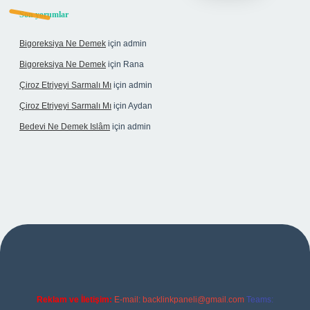
Son yorumlar
Bigoreksiya Ne Demek
için
admin
Bigoreksiya Ne Demek
için
Rana
Çiroz Etriyeyi Sarmalı Mı
için
admin
Çiroz Etriyeyi Sarmalı Mı
için
Aydan
Bedevi Ne Demek Islâm
için
admin
t
Reklam ve İletişim:
E-mail:
backlinkpaneli@gmail.com
Teams: