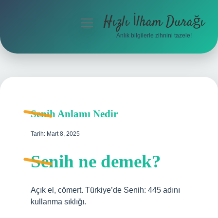
Hızlı İlham Durağı
menüyü
aç
Anlık bilgilerle zihnini tazele!
Anasayfa
Gizlilik Politikası
Yasal Uyarı
Senih Anlamı Nedir
Hakkımızda
Tarih: Mart 8, 2025
Senih ne demek?
Açık el, cömert. Türkiye’de Senih: 445 adını
kullanma sıklığı.