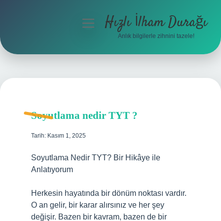
Hızlı İlham Durağı
menüyü
aç
Anlık bilgilerle zihnini tazele!
Anasayfa
Gizlilik Politikası
Yasal Uyarı
Soyutlama nedir TYT ?
Hakkımızda
Tarih: Kasım 1, 2025
Soyutlama Nedir TYT? Bir Hikâye ile
Anlatıyorum
Herkesin hayatında bir dönüm noktası vardır.
O an gelir, bir karar alırsınız ve her şey
değişir. Bazen bir kavram, bazen de bir