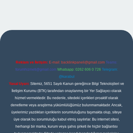
t
Reklam ve İletişim:
E-mail:
backlinkpaneli@gmail.com
Teams:
forumhizmeti@gmail.com
Whatsapp: 0262 606 0 726
Telegram:
@karabul
Yasal Uyarı:
Sitemiz, 5651 Sayılı Kanun gereğince Bilgi Teknolojileri ve
İletişim Kurumu (BTK) tarafından onaylanmış bir Yer Sağlayıcı olarak
hizmet vermektedir. Bu nedenle, sitedeki içerikleri proaktif olarak
denetleme veya araştırma yükümlülüğümüz bulunmamaktadır. Ancak,
üyelerimiz yazdıkları içeriklerin sorumluluğunu taşımakta olup, siteye
üye olarak bu sorumluluğu kabul etmiş sayılırlar. Bu internet sitesi,
herhangi bir marka, kurum veya şahıs şirketi ile hiçbir bağlantısı