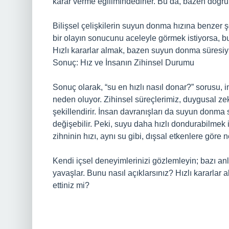
karar verme eğilimindedirler. Bu da, bazen doğru
Bilişsel çelişkilerin suyun donma hızına benzer ş
bir olayın sonucunu aceleyle görmek istiyorsa, bu 
Hızlı kararlar almak, bazen suyun donma süresiyl
Sonuç: Hız ve İnsanın Zihinsel Durumu
Sonuç olarak, “su en hızlı nasıl donar?” sorusu,
neden oluyor. Zihinsel süreçlerimiz, duygusal zekâ,
şekillendirir. İnsan davranışları da suyun donma s
değişebilir. Peki, suyu daha hızlı dondurabilmek i
zihninin hızı, aynı su gibi, dışsal etkenlere göre n
Kendi içsel deneyimlerinizi gözlemleyin; bazı an
yavaşlar. Bunu nasıl açıklarsınız? Hızlı kararlar 
ettiniz mi?