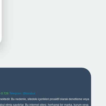
 0 726
Telegram: @karabul
ektedir. Bu nedenle, sitedeki içerikleri proaktif olarak denetleme veya
 etmiş sayılırlar. Bu internet sitesi, herhangi bir marka, kurum veya