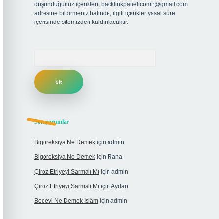
düşündüğünüz içerikleri,
backlinkpanelicomtr@gmail.com
adresine bildirmeniz halinde, ilgili içerikler yasal süre
içerisinde sitemizden kaldırılacaktır.
Arama
Son yorumlar
Bigoreksiya Ne Demek
için
admin
Bigoreksiya Ne Demek
için
Rana
Çiroz Etriyeyi Sarmalı Mı
için
admin
Çiroz Etriyeyi Sarmalı Mı
için
Aydan
Bedevi Ne Demek Islâm
için
admin