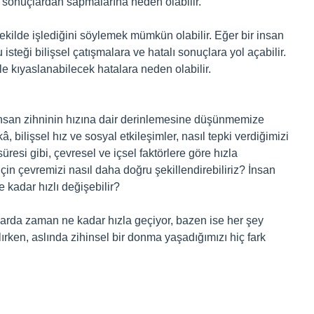
 sonuçlardan sapmalarına neden olabilir.
ekilde işlediğini söylemek mümkün olabilir. Eğer bir insan
isteği bilişsel çatışmalara ve hatalı sonuçlara yol açabilir.
e kıyaslanabilecek hatalara neden olabilir.
 insan zihninin hızına dair derinlemesine düşünmemize
 bilişsel hız ve sosyal etkileşimler, nasıl tepki verdiğimizi
üresi gibi, çevresel ve içsel faktörlere göre hızla
çin çevremizi nasıl daha doğru şekillendirebiliriz? İnsan
e kadar hızlı değişebilir?
larda zaman ne kadar hızla geçiyor, bazen ise her şey
alırken, aslında zihinsel bir donma yaşadığımızı hiç fark