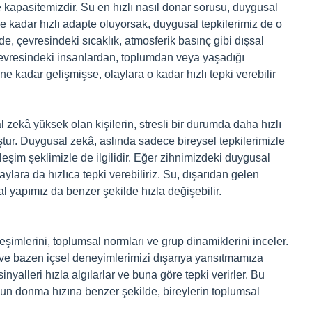
kapasitemizdir. Su en hızlı nasıl donar sorusu, duygusal
 ne kadar hızlı adapte oluyorsak, duygusal tepkilerimiz de o
de, çevresindeki sıcaklık, atmosferik basınç gibi dışsal
 çevresindeki insanlardan, toplumdan veya yaşadığı
ne kadar gelişmişse, olaylara o kadar hızlı tepki verebilir
zekâ yüksek olan kişilerin, stresli bir durumda daha hızlı
muştur. Duygusal zekâ, aslında sadece bireysel tepkilerimizle
eşim şeklimizle de ilgilidir. Eğer zihnimizdeki duygusal
ylara da hızlıca tepki verebiliriz. Su, dışarıdan gelen
sal yapımız da benzer şekilde hızla değişebilir.
leşimlerini, toplumsal normları ve grup dinamiklerini inceler.
ir ve bazen içsel deneyimlerimizi dışarıya yansıtmamıza
nyalleri hızla algılarlar ve buna göre tepki verirler. Bu
yun donma hızına benzer şekilde, bireylerin toplumsal