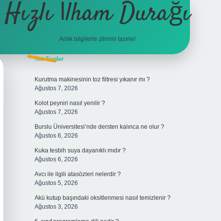
Hızlı İlham Durağı
Anlık bilgilerle zihnini tazele!
Sidebar
Son Yazılar
tulipbet
Kurutma makinesinin toz filtresi yıkanır mı ?
Ağustos 7, 2026
Kolot peyniri nasıl yenilir ?
Ağustos 7, 2026
Burslu Üniversitesi’nde dersten kalınca ne olur ?
Ağustos 6, 2026
Kuka tesbih suya dayanıklı mıdır ?
Ağustos 6, 2026
Avcı ile ilgili atasözleri nelerdir ?
Ağustos 5, 2026
Akü kutup başındaki oksitlenmesi nasıl temizlenir ?
Ağustos 3, 2026