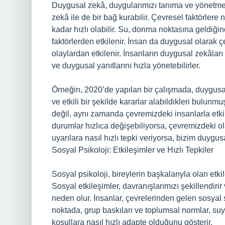
Duygusal zekâ, duygularımızı tanıma ve yönetme 
zekâ ile de bir bağ kurabilir. Çevresel faktörlere
kadar hızlı olabilir. Su, donma noktasına geldiğin
faktörlerden etkilenir. İnsan da duygusal olarak
olaylardan etkilenir. İnsanların duygusal zekâları 
ve duygusal yanıtlarını hızla yönetebilirler.
Örneğin, 2020’de yapılan bir çalışmada, duygusal 
ve etkili bir şekilde kararlar alabildikleri bulun
değil, aynı zamanda çevremizdeki insanlarla etkil
durumlar hızlıca değişebiliyorsa, çevremizdeki ola
uyarılara nasıl hızlı tepki veriyorsa, bizim duygu
Sosyal Psikoloji: Etkileşimler ve Hızlı Tepkiler
Sosyal psikoloji, bireylerin başkalarıyla olan etki
Sosyal etkileşimler, davranışlarımızı şekillendir
neden olur. İnsanlar, çevrelerinden gelen sosyal si
noktada, grup baskıları ve toplumsal normlar, su
koşullara nasıl hızlı adapte olduğunu gösterir.