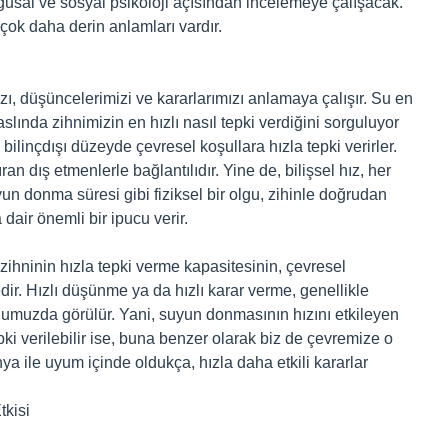
ygusal ve sosyal psikoloji açısından incelemeye çalışacak.
ok daha derin anlamları vardır.
ımızı, düşüncelerimizi ve kararlarımızı anlamaya çalışır. Su en
slında zihnimizin en hızlı nasıl tepki verdiğini sorguluyor
 bilinçdışı düzeyde çevresel koşullara hızla tepki verirler.
dıran dış etmenlerle bağlantılıdır. Yine de, bilişsel hız, her
n donma süresi gibi fiziksel bir olgu, zihinle doğrudan
 dair önemli bir ipucu verir.
zihninin hızla tepki verme kapasitesinin, çevresel
dir. Hızlı düşünme ya da hızlı karar verme, genellikle
ğumuzda görülür. Yani, suyun donmasının hızını etkileyen
epki verilebilir ise, buna benzer olarak biz de çevremize o
nya ile uyum içinde oldukça, hızla daha etkili kararlar
tkisi