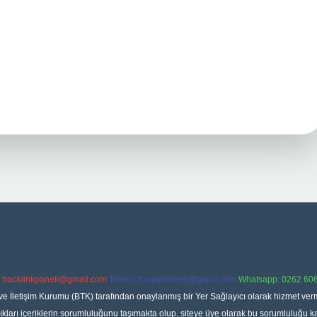
:
backlinkpaneli@gmail.com
Teams:
forumhizmeti@gmail.com
Whatsapp: 0262 606
ve İletişim Kurumu (BTK) tarafından onaylanmış bir Yer Sağlayıcı olarak hizmet verm
rı içeriklerin sorumluluğunu taşımakta olup, siteye üye olarak bu sorumluluğu kabul