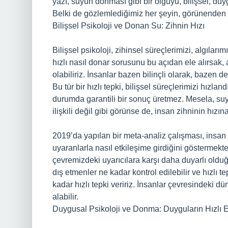
yazı, suyun donması gibi bir olguyu, bilişsel, du
Belki de gözlemlediğimiz her şeyin, görünenden ç
Bilişsel Psikoloji ve Donan Su: Zihnin Hızı
Bilişsel psikoloji, zihinsel süreçlerimizi, algılar
hızlı nasıl donar sorusunu bu açıdan ele alırsak, a
olabiliriz. İnsanlar bazen bilinçli olarak, bazen de
Bu tür bir hızlı tepki, bilişsel süreçlerimizi hızlan
durumda garantili bir sonuç üretmez. Mesela, suyu
ilişkili değil gibi görünse de, insan zihninin hızına
2019’da yapılan bir meta-analiz çalışması, insan 
uyaranlarla nasıl etkileşime girdiğini göstermekte
çevremizdeki uyarıcılara karşı daha duyarlı oldu
dış etmenler ne kadar kontrol edilebilir ve hızlı t
kadar hızlı tepki veririz. İnsanlar çevresindeki dü
alabilir.
Duygusal Psikoloji ve Donma: Duyguların Hızlı E