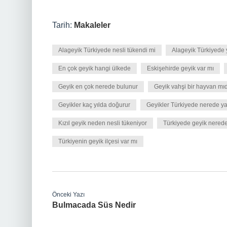
Tarih:
Makaleler
Alageyik Türkiyede nesli tükendi mi
Alageyik Türkiyede 
En çok geyik hangi ülkede
Eskişehirde geyik var mı
Geyik en çok nerede bulunur
Geyik vahşi bir hayvan mıd
Geyikler kaç yılda doğurur
Geyikler Türkiyede nerede y
Kızıl geyik neden nesli tükeniyor
Türkiyede geyik nerede
Türkiyenin geyik ilçesi var mı
Önceki Yazı
Bulmacada Süs Nedir