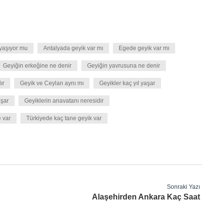
yaşıyor mu
Antalyada geyik var mı
Egede geyik var mı
Geyiğin erkeğine ne denir
Geyiğin yavrusuna ne denir
ır
Geyik ve Ceylan aynı mı
Geyikler kaç yıl yaşar
aşar
Geyiklerin anavatanı neresidir
 var
Türkiyede kaç tane geyik var
Sonraki Yazı
Alaşehirden Ankara Kaç Saat