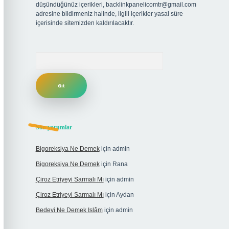
düşündüğünüz içerikleri,
backlinkpanelicomtr@gmail.com
adresine bildirmeniz halinde, ilgili içerikler yasal süre
içerisinde sitemizden kaldırılacaktır.
Arama
Son yorumlar
Bigoreksiya Ne Demek
için
admin
Bigoreksiya Ne Demek
için
Rana
Çiroz Etriyeyi Sarmalı Mı
için
admin
Çiroz Etriyeyi Sarmalı Mı
için
Aydan
Bedevi Ne Demek Islâm
için
admin