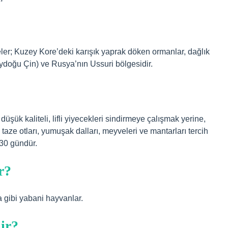
ler; Kuzey Kore’deki karışık yaprak döken ormanlar, dağlık
ydoğu Çin) ve Rusya’nın Ussuri bölgesidir.
üşük kaliteli, lifli yiyecekleri sindirmeye çalışmak yerine,
 taze otları, yumuşak dalları, meyveleri ve mantarları tercih
230 gündür.
r?
a gibi yabani hayvanlar.
ir?