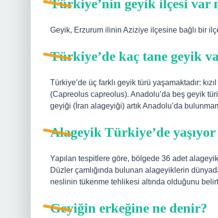
Türkiye’nin geyik ilçesi var
Geyik, Erzurum ilinin Aziziye ilçesine bağlı bir ilç
Türkiye’de kaç tane geyik v
Türkiye’de üç farklı geyik türü yaşamaktadır: kı
(Capreolus capreolus). Anadolu’da beş geyik tü
geyiği (İran alageyiği) artık Anadolu’da bulunmam
Alageyik Türkiye’de yaşıyo
Yapılan tespitlere göre, bölgede 36 adet alageyi
Düzler çamlığında bulunan alageyiklerin dünyadak
neslinin tükenme tehlikesi altında olduğunu belirtt
Geyiğin erkeğine ne denir?