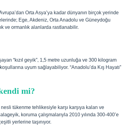
y Avrupa’dan Orta Asya’ya kadar dünyanın birçok yerinde
elerinde; Ege, Akdeniz, Orta Anadolu ve Güneydoğu
k ve ormanlık alanlarda rastlanabilir.
şayan “kızıl geyik”, 1,5 metre uzunluğa ve 300 kilogram
m koşullarına uyum sağlayabiliyor. “Anadolu’da Kış Hayatı”
ükendi mi?
 nesli tükenme tehlikesiyle karşı karşıya kalan ve
alageyik, koruma çalışmalarıyla 2010 yılında 300-400’e
şitli yerlerine taşınıyor.