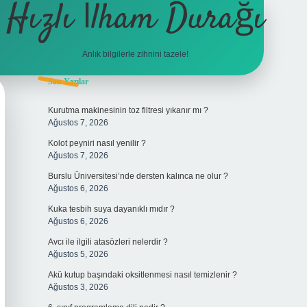
Hızlı İlham Durağı
Anlık bilgilerle zihnini tazele!
Sidebar
Son Yazılar
tulipbet
Kurutma makinesinin toz filtresi yıkanır mı ?
Ağustos 7, 2026
Kolot peyniri nasıl yenilir ?
Ağustos 7, 2026
Burslu Üniversitesi’nde dersten kalınca ne olur ?
Ağustos 6, 2026
Kuka tesbih suya dayanıklı mıdır ?
Ağustos 6, 2026
Avcı ile ilgili atasözleri nelerdir ?
Ağustos 5, 2026
Akü kutup başındaki oksitlenmesi nasıl temizlenir ?
Ağustos 3, 2026