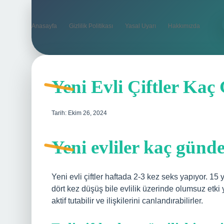
Anasayfa
Gizlilik Politikası
Yasal Uyarı
Hakkımızda
Yeni Evli Çiftler Kaç
Tarih: Ekim 26, 2024
Yeni evliler kaç günde 
Yeni evli çiftler haftada 2-3 kez seks yapıyor. 15
dört kez düşüş bile evlilik üzerinde olumsuz etki ya
aktif tutabilir ve ilişkilerini canlandırabilirler.