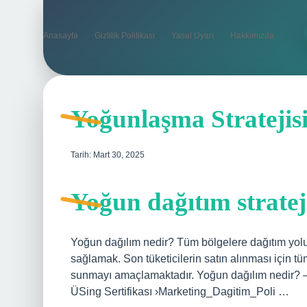
Anasayfa
Gizlilik Politikası
Yasal Uyarı
Hakkımızda
Yoğunlaşma Stratejis
Tarih: Mart 30, 2025
Yoğun dağıtım stratej
Yoğun dağılım nedir? Tüm bölgelere dağıtım yoluy
sağlamak. Son tüketicilerin satın alınması için tü
sunmayı amaçlamaktadır. Yoğun dağılım nedir? –
ÜSing Sertifikası ›Marketing_Dagitim_Poli …