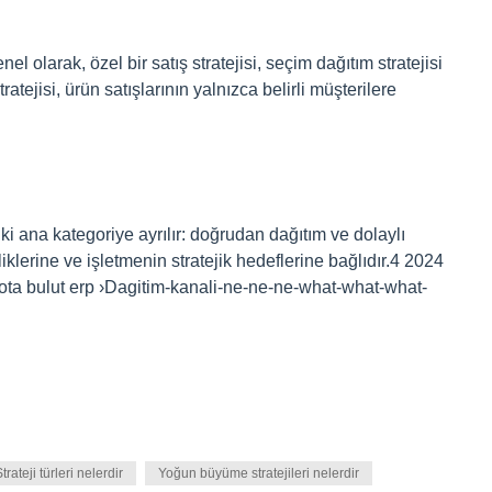
Genel olarak, özel bir satış stratejisi, seçim dağıtım stratejisi
tratejisi, ürün satışlarının yalnızca belirli müşterilere
iki ana kategoriye ayrılır: doğrudan dağıtım ve dolaylı
iklerine ve işletmenin stratejik hedeflerine bağlıdır.4 2024
rota bulut erp ›Dagitim-kanali-ne-ne-ne-what-what-what-
trateji türleri nelerdir
Yoğun büyüme stratejileri nelerdir