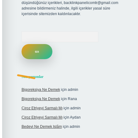
düşündüğünüz içerikleri,
backlinkpanelicomtr@gmail.com
adresine bildirmeniz halinde, ilgili içerikler yasal süre
içerisinde sitemizden kaldırılacaktır.
Arama
Son yorumlar
Bigoreksiya Ne Demek
için
admin
Bigoreksiya Ne Demek
için
Rana
Çiroz Etriyeyi Sarmalı Mı
için
admin
Çiroz Etriyeyi Sarmalı Mı
için
Aydan
Bedevi Ne Demek Islâm
için
admin