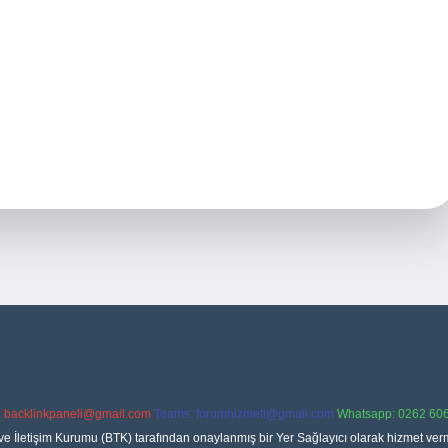
:
backlinkpaneli@gmail.com
Teams:
forumhizmeti@gmail.com
Whatsapp: 0262 606
ve İletişim Kurumu (BTK) tarafından onaylanmış bir Yer Sağlayıcı olarak hizmet verm