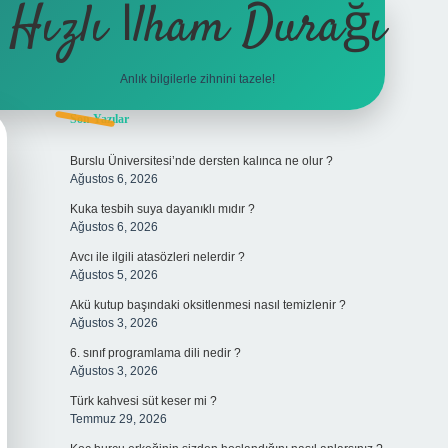
Hızlı İlham Durağı
Anlık bilgilerle zihnini tazele!
Sidebar
Son Yazılar
tulipbet
Burslu Üniversitesi’nde dersten kalınca ne olur ?
Ağustos 6, 2026
Kuka tesbih suya dayanıklı mıdır ?
Ağustos 6, 2026
Avcı ile ilgili atasözleri nelerdir ?
Ağustos 5, 2026
Akü kutup başındaki oksitlenmesi nasıl temizlenir ?
Ağustos 3, 2026
6. sınıf programlama dili nedir ?
Ağustos 3, 2026
Türk kahvesi süt keser mi ?
Temmuz 29, 2026